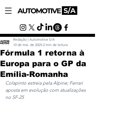
Redação | Automotive S/A
10 de mai. de 2025
2 min de leitura
Fórmula 1 retorna à
Europa para o GP da
Emília-Romanha
Colapinto estreia pela Alpine; Ferrari 
aposta em evolução com atualizações 
no SF-25