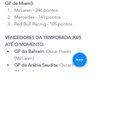
GP de Miami):
McLaren - 246 pontos
Mercedes - 141 pontos
Red Bull Racing - 105 pontos
VENCEDORES DA TEMPORADA 2025 
ATÉ O MOMENTO:
GP do Bahrein:
 Oscar Piastri 
(McLaren)
GP da Arábia Saudita:
 Oscar Piastri 
(McLaren)
GP da Austrália:
 Lando Norris 
(McLaren)
GP do Japão:
 Max Verstappen 
(Red Bull Racing)
GP da China:
 Oscar Piastri 
(McLaren)
GP de Miami:
 Oscar Piastri 
(McLaren)