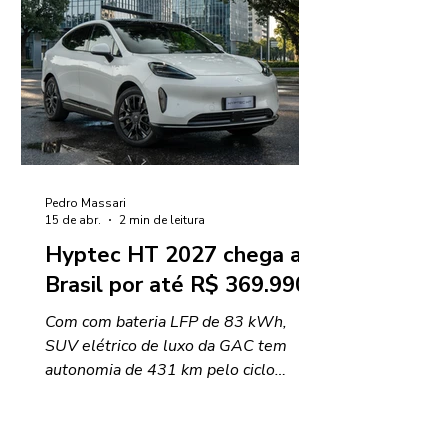
Pedro Massari
15 de abr.
2 min de leitura
Hyptec HT 2027 chega ao
Brasil por até R$ 369.990
Com com bateria LFP de 83 kWh,
SUV elétrico de luxo da GAC tem
autonomia de 431 km pelo ciclo
Inmetro e recarga ultrarrápida de 30%
a 80% em 15 minutos