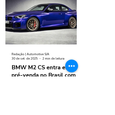
Redação | Automotive S/A
30 de set. de 2025
2 min de leitura
BMW M2 CS entra em
pré-venda no Brasil com
lote limitado a 30
unidades
Versão de alto desempenho do cupê
esportivo será oferecida por R$
980.950 e traz conjunto mecânico de
510 cv