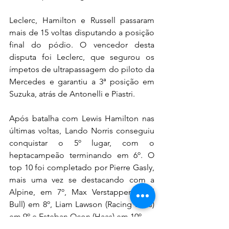
Leclerc, Hamilton e Russell passaram 
mais de 15 voltas disputando a posição 
final do pódio. O vencedor desta 
disputa foi Leclerc, que segurou os 
ímpetos de ultrapassagem do piloto da 
Mercedes e garantiu a 3ª posição em 
Suzuka, atrás de Antonelli e Piastri.
Após batalha com Lewis Hamilton nas 
últimas voltas, Lando Norris conseguiu 
conquistar o 5º lugar, com o 
heptacampeão terminando em 6º. O 
top 10 foi completado por Pierre Gasly, 
mais uma vez se destacando com a 
Alpine, em 7º, Max Verstappen (Red 
Bull) em 8º, Liam Lawson (Racing Bulls) 
em 9º e Esteban Ocon (Haas) em 10º.