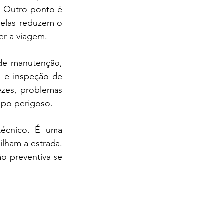
 Outro ponto é 
elas reduzem o 
er a viagem.
e manutenção, 
 e inspeção de 
zes, problemas 
mpo perigoso.
cnico. É uma 
ham a estrada. 
 preventiva se 