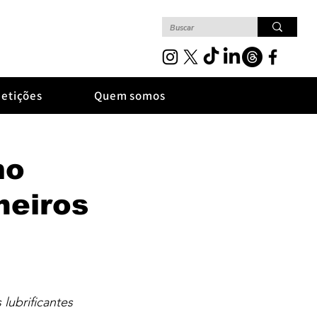
etições
Quem somos
mo
neiros
ubrificantes 