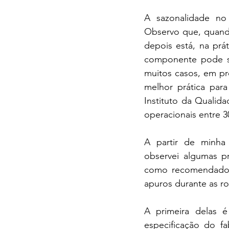
A sazonalidade no 
Observo que, quando
depois está, na prá
componente pode se
muitos casos, em pr
melhor prática par
Instituto da Qualid
operacionais entre 3
A partir de minha 
observei algumas p
como recomendado n
apuros durante as ro
A primeira delas é
especificação do fa