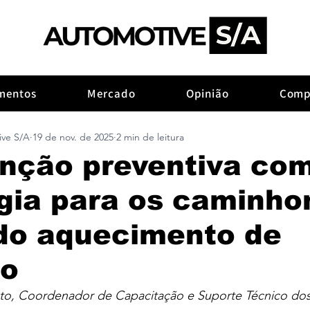
mentos
Mercado
Opinião
Comp
ive S/A
19 de nov. de 2025
2 min de leitura
nção preventiva co
gia para os caminho
 do aquecimento de
o
to, Coordenador de Capacitação e Suporte Técnico dos l