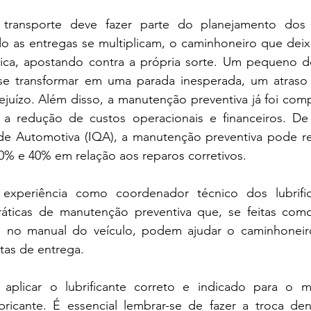
transporte deve fazer parte do planejamento dos c
 as entregas se multiplicam, o caminhoneiro que deixa 
tica, apostando contra a própria sorte. Um pequeno 
 transformar em uma parada inesperada, um atraso n
ejuízo. Além disso, a manutenção preventiva já foi com
a a redução de custos operacionais e financeiros. D
ade Automotiva (IQA), a manutenção preventiva pode red
0% e 40% em relação aos reparos corretivos.
experiência como coordenador técnico dos lubrific
ráticas de manutenção preventiva que, se feitas co
o manual do veículo, podem ajudar o caminhoneiro a
tas de entrega.
 aplicar o lubrificante correto e indicado para o m
bricante. É essencial lembrar-se de fazer a troca den