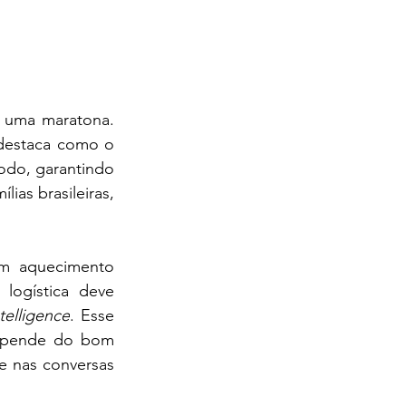
 uma maratona. 
destaca como o 
do, garantindo 
as brasileiras, 
um aquecimento 
ogística deve 
telligence
. Esse 
epende do bom 
e nas conversas 