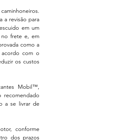
aminhoneiros. 
a revisão para 
descuido em um 
o frete e, em 
provada como a 
e acordo com o 
uzir os custos 
antes Mobil™, 
mo recomendado 
 se livrar de 
otor, conforme 
tro dos prazos 