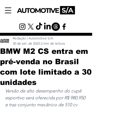
Redação | Automotive S/A
30 de set. de 2025
2 min de leitura
BMW M2 CS entra em
pré-venda no Brasil
com lote limitado a 30
unidades
Versão de alto desempenho do cupê 
esportivo será oferecida por R$ 980.950 
e traz conjunto mecânico de 510 cv