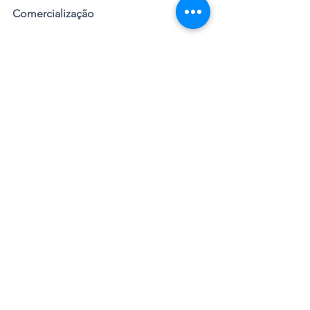
Comercialização
O M2 CS estará disponível nas 
concessionárias da BMW nas próximas 
semanas. A versão inclui o programa 
de manutenção BMW Service Inclusive 
(BSI), com cobertura gratuita por três 
anos ou até 40 mil quilômetros.
BMW
Lançamento
Esportivos
Lançamentos
Ver tudo
Posts recentes