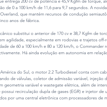
 entrega 200 cv de potência e 45,9 Kgfm de torque, al
ão de 0 a 100 km/h de 11,6 para 9,7 segundos. A novida
o Overland, que mantém recursos de condução semiautô
cinco anos de fábrica.
nico substitui o anterior de 170 cv e 38,7 Kgfm de tor
m agilidade, especialmente em rodovias e trajetos off-
dade de 60 a 100 km/h e 80 a 120 km/h, o Commander reg
ctivamente. Há ainda evolução em autonomia em relação
 América do Sul, o motor 2.2 Turbodiesel conta com ca
ndo de válvulas, coletor de admissão variável, injeção d
geometria variável e wastegate elétrica, além de interc
possui recirculação dupla de gases (EGR) e injetor de u
ados por uma central eletrônica com processadores de m