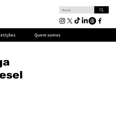
etições
Quem somos
ga
esel