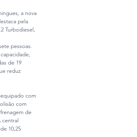
ingues, a nova 
estaca pela 
2 Turbodiesel, 
sete pessoas. 
e capacidade, 
as de 19 
ue reduz 
s equipado com 
colisão com 
 frenagem de 
 central 
de 10,25 