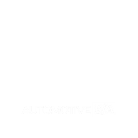
BMW anuncia nova
Nov
versão da X4 para o
Por