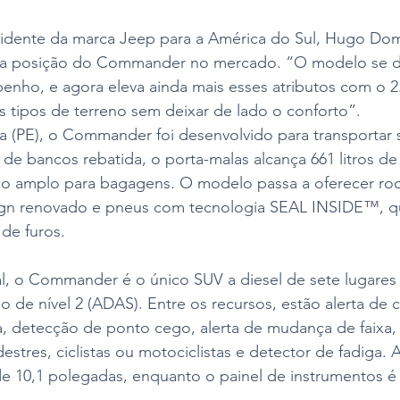
idente da marca Jeep para a América do Sul, Hugo Dom
a a posição do Commander no mercado. “O modelo se d
nho, e agora eleva ainda mais esses atributos com o 2.
 tipos de terreno sem deixar de lado o conforto”.
 (PE), o Commander foi desenvolvido para transportar 
a de bancos rebatida, o porta-malas alcança 661 litros d
o amplo para bagagens. O modelo passa a oferecer rod
gn renovado e pneus com tecnologia SEAL INSIDE™, q
de furos.
, o Commander é o único SUV a diesel de sete lugare
ão de nível 2 (ADAS). Entre os recursos, estão alerta de 
, detecção de ponto cego, alerta de mudança de faixa,
stres, ciclistas ou motociclistas e detector de fadiga. A
de 10,1 polegadas, enquanto o painel de instrumentos é 