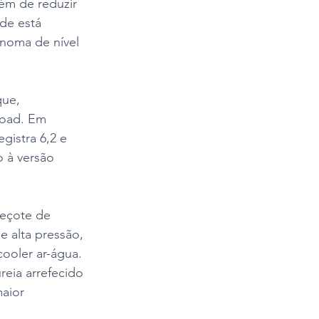
ém de reduzir 
de está 
noma de nível 
que, 
road. Em 
istra 6,2 e 
 à versão 
beçote de 
e alta pressão, 
ooler ar-água. 
reia arrefecido 
aior 