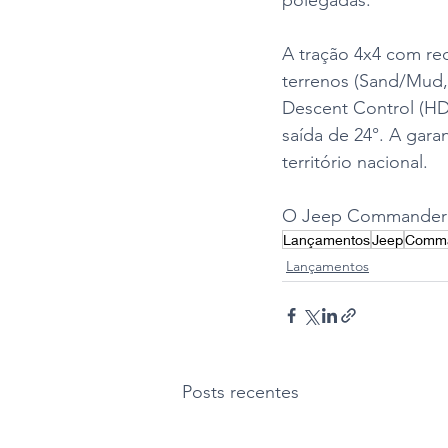
polegadas.
A tração 4x4 com re
terrenos (Sand/Mud
Descent Control (HDC
saída de 24°. A garan
território nacional.
O Jeep Commander Ov
Lançamentos
Jeep
Comm
Lançamentos
Posts recentes