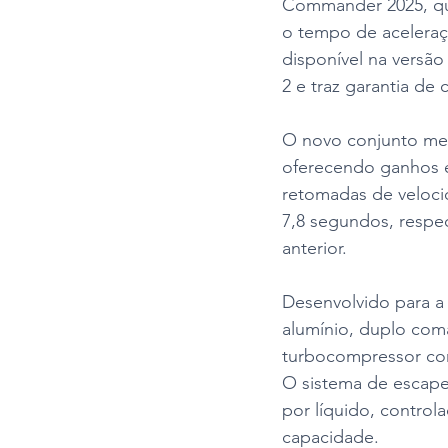
Commander 2025, que
o tempo de aceleraç
disponível na versã
2 e traz garantia de 
O novo conjunto mecâ
oferecendo ganhos e
retomadas de veloci
7,8 segundos, respe
anterior.
Desenvolvido para a
alumínio, duplo coma
turbocompressor com 
O sistema de escape 
por líquido, control
capacidade.