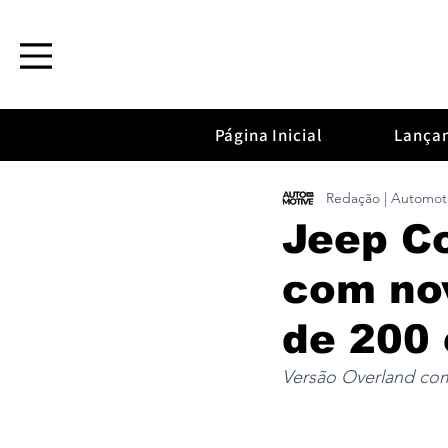
Página Inicial
Lança
Redação | Automot
Jeep C
com nov
de 200 
Versão Overland com