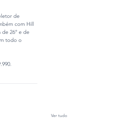
letor de 
mbém com Hill 
 de 26° e de 
em todo o 
.990.
Ver tudo