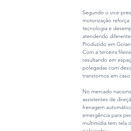
Segundo o vice-pres
motorização reforç
tecnologia e desempe
atendendo diferentes
Produzido em Goiana
Com a terceira fileir
resultando em espaç
polegadas com desi
transtornos em caso 
No mercado nacional
assistentes de direç
frenagem automática
emergência para pede
multimídia tem tela 