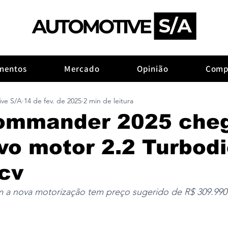
mentos
Mercado
Opinião
Comp
ive S/A
14 de fev. de 2025
2 min de leitura
ommander 2025 che
o motor 2.2 Turbodi
cv
 a nova motorização tem preço sugerido de R$ 309.990