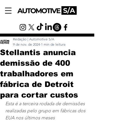
Redação | Automotive S/A
9 de nov. de 2024
1 min de leitura
Stellantis anuncia
demissão de 400
trabalhadores em
fábrica de Detroit
para cortar custos
Esta é a terceira rodada de demissões 
realizadas pelo grupo em fábricas dos 
EUA nos últimos meses