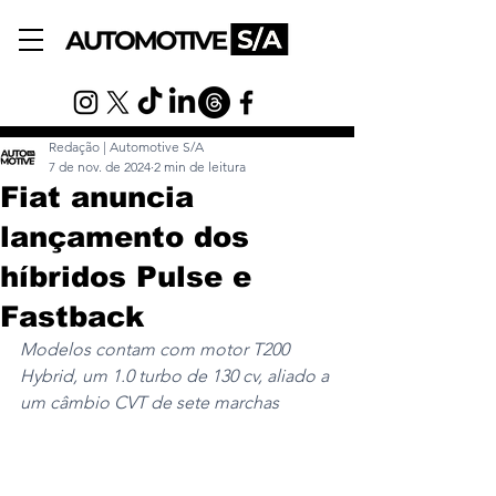
Redação | Automotive S/A
7 de nov. de 2024
2 min de leitura
Fiat anuncia
lançamento dos
híbridos Pulse e
Fastback
Modelos contam com motor T200 
Hybrid, um 1.0 turbo de 130 cv, aliado a 
um câmbio CVT de sete marchas