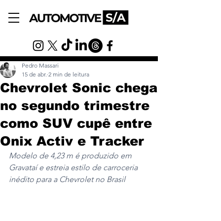
Pedro Massari
15 de abr.
2 min de leitura
Chevrolet Sonic chega
no segundo trimestre
como SUV cupê entre
Onix Activ e Tracker
Modelo de 4,23 m é produzido em 
Gravataí e estreia estilo de carroceria 
inédito para a Chevrolet no Brasil